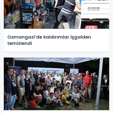
Osmangazi’de kaldırımlar işgalden
temizlendi