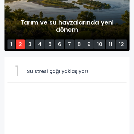
Tarım ve su havzalarında yeni
dönem
1
2
3
4
5
6
7
8
9
10
11
12
13
14
15
1
Su stresi çağı yaklaşıyor!