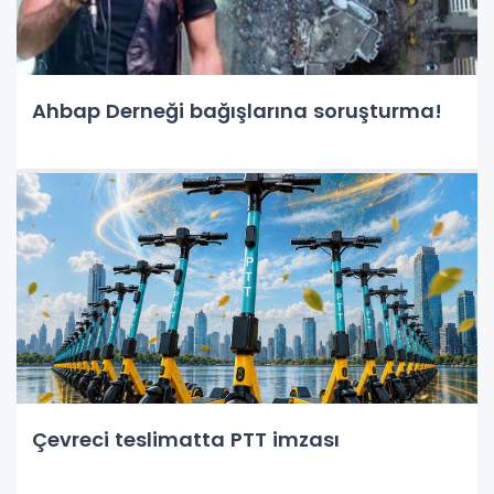
Ahbap Derneği bağışlarına soruşturma!
Çevreci teslimatta PTT imzası