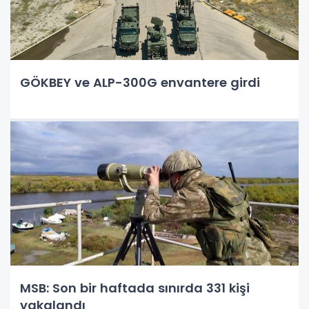
GÖKBEY ve ALP-300G envantere girdi
MSB: Son bir haftada sınırda 331 kişi
yakalandı