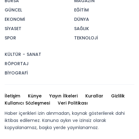
BURSA
MAGAZİN
GÜNCEL
EĞİTİM
EKONOMİ
DÜNYA
SİYASET
SAĞLIK
SPOR
TEKNOLOJİ
KÜLTÜR - SANAT
RÖPORTAJ
BİYOGRAFİ
İletişim
Künye
Yayın İlkeleri
Kurallar
Gizlilik
Kullanıcı Sözleşmesi
Veri Politikası
Haber içerikleri izin alınmadan, kaynak gösterilerek dahi
iktibas edilemez. Kanuna aykırı ve izinsiz olarak
kopyalanamaz, başka yerde yayınlanamaz.