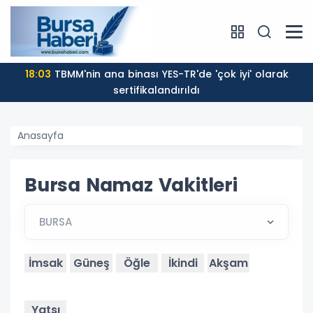
18:03
TBMM'nin ana binası YES-TR'de 'çok iyi' olarak
sertifikalandırıldı
Anasayfa
Bursa Namaz Vakitleri
İmsak
Güneş
Öğle
İkindi
Akşam
Yatsı