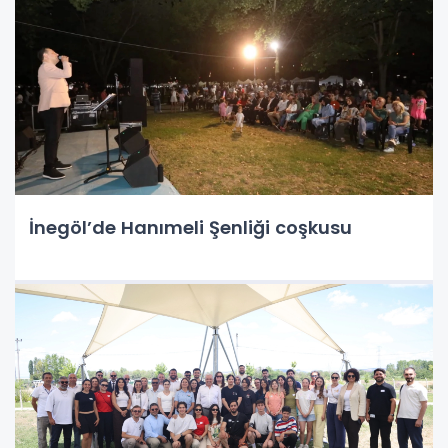
İnegöl’de Hanımeli Şenliği coşkusu