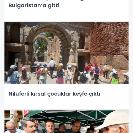
Bulgaristan’a gitti
Nilüferli kırsal çocuklar keşfe çıktı