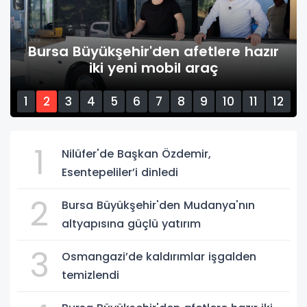
Bursa Büyükşehir'den afetlere hazır
iki yeni mobil araç
1
2
3
4
5
6
7
8
9
10
11
12
13
14
15
1
Nilüfer'de Başkan Özdemir,
Esentepeliler’i dinledi
2
Bursa Büyükşehir'den Mudanya'nın
altyapısına güçlü yatırım
3
Osmangazi’de kaldırımlar işgalden
temizlendi