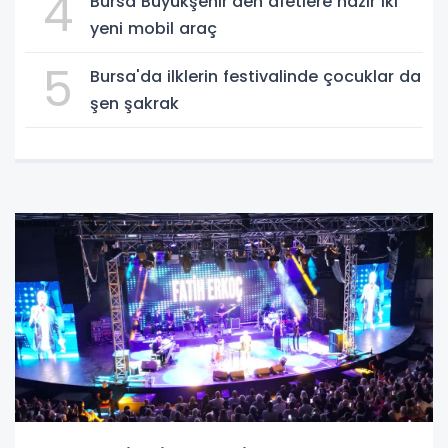
4
Bursa Büyükşehir'den afetlere hazır iki
yeni mobil araç
5
Bursa'da ilklerin festivalinde çocuklar da
şen şakrak