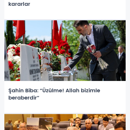
kararlar
Şahin Biba: “Üzülme! Allah bizimle
beraberdir”