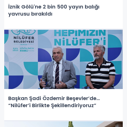
İznik Gölü'ne 2 bin 500 yayın balığı
yavrusu bırakıldı
Başkan Şadi Özdemir Beşevler’de...
“Nilüfer’i Birlikte Şekillendiriyoruz”