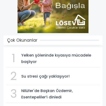
Çok Okunanlar
1
Yelken şöleninde kıyasıya mücadele
başlıyor
2
Su stresi çağı yaklaşıyor!
3
Nilüfer'de Başkan Özdemir,
Esentepeliler’i dinledi