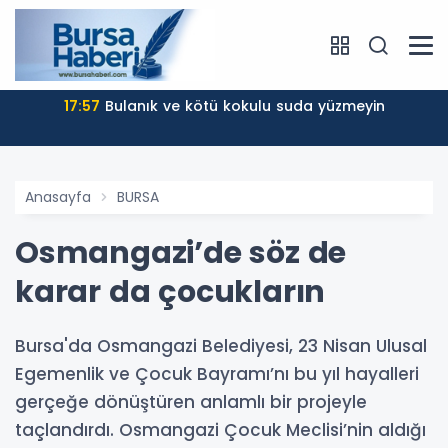
22:24
Bursa’da TEKNOSAB KOBİ OSB tanıtıldı
Anasayfa
BURSA
Osmangazi’de söz de
karar da çocukların
Bursa'da Osmangazi Belediyesi, 23 Nisan Ulusal
Egemenlik ve Çocuk Bayramı’nı bu yıl hayalleri
gerçeğe dönüştüren anlamlı bir projeyle
taçlandırdı. Osmangazi Çocuk Meclisi’nin aldığı