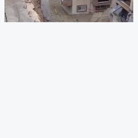
Bursa’nın Mudanya ilçesinde etkili olan
sağanak yağış, istinat duvarı çökmesine yol
açtı.
Halitpaşa Mahallesi Dikyamaç Sokak’ta
bulunan Tahtalı Park Evleri D Blok’ta yaklaşık 8
metre yüksekliğindeki beton duvar, yağışın
etkisiyle çöktü.