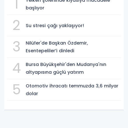
1
Yelken şöleninde kıyasıya mücadele
başlıyor
2
Su stresi çağı yaklaşıyor!
3
Nilüfer'de Başkan Özdemir,
Esentepeliler’i dinledi
4
Bursa Büyükşehir'den Mudanya'nın
altyapısına güçlü yatırım
5
Otomotiv ihracatı temmuzda 3,6 milyar
dolar