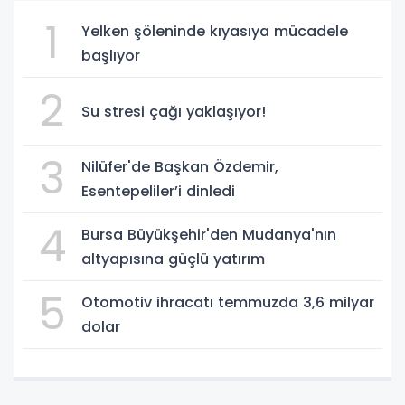
1
Yelken şöleninde kıyasıya mücadele
başlıyor
2
Su stresi çağı yaklaşıyor!
3
Nilüfer'de Başkan Özdemir,
Esentepeliler’i dinledi
4
Bursa Büyükşehir'den Mudanya'nın
altyapısına güçlü yatırım
5
Otomotiv ihracatı temmuzda 3,6 milyar
dolar