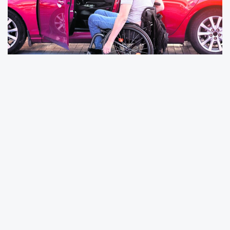
Hazine ve Maliye Bakanlığı bünyesindeki Gelir
İdaresi Başkanlığı tarafından hazırlanan “Özel
Tüketim Vergisi (II) Sayılı Liste Uygulama
Genel Tebliği’nde Değişiklik Yapılmasına Dair
Tebliğ, bugünkü Resmi Gazete’de
yayımlanarak yürürlüğe girdi.
BELİRLİ ŞARTLARI TAŞIYANLAR ÖTV'SİZ
ALABİLECEK