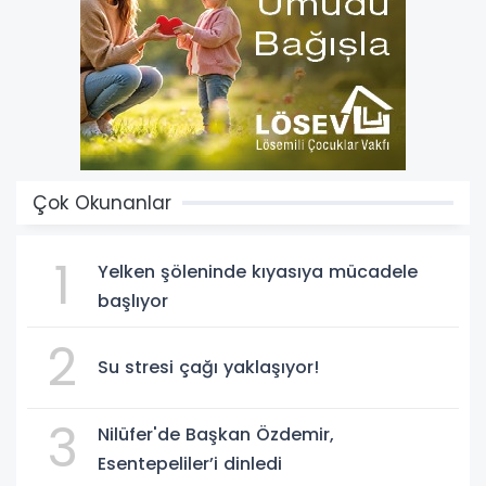
Çok Okunanlar
1
Yelken şöleninde kıyasıya mücadele
başlıyor
2
Su stresi çağı yaklaşıyor!
3
Nilüfer'de Başkan Özdemir,
Esentepeliler’i dinledi