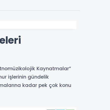
eleri
oetnomüzikolojik Kaynatmalar”
ur işlerinin gündelik
malarına kadar pek çok konu