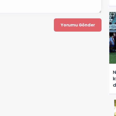
N
k
d