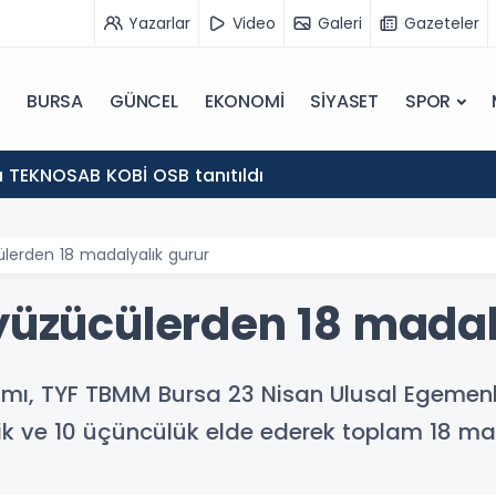
Yazarlar
Video
Galeri
Gazeteler
BURSA
GÜNCEL
EKONOMİ
SİYASET
SPOR
 TEKNOSAB KOBİ OSB tanıtıldı
ülerden 18 madalyalık gurur
 yüzücülerden 18 madal
ımı, TYF TBMM Bursa 23 Nisan Ulusal Egeme
incilik ve 10 üçüncülük elde ederek toplam 18 