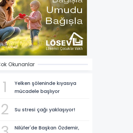
ok Okunanlar
1
Yelken şöleninde kıyasıya
mücadele başlıyor
2
Su stresi çağı yaklaşıyor!
3
Nilüfer'de Başkan Özdemir,