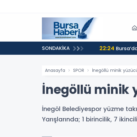
22:24
SONDAKİKA
Bursa’da
Anasayfa
SPOR
İnegöllü minik yüzüc
İnegöllü minik
İnegöl Belediyespor yüzme tak
Yarışlarında; 1 birincilik, 7 ik