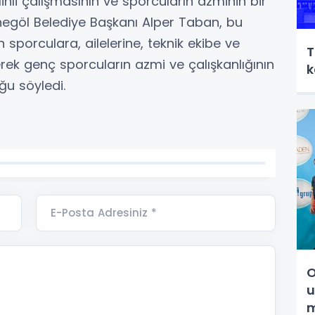
linli çalışmasının ve sporcuların azminin bir
İnegöl Belediye Başkanı Alper Taban, bu
sporculara, ailelerine, teknik ekibe ve
T
ek genç sporcuların azmi ve çalışkanlığının
k
u söyledi.
E-Posta Adresiniz *
O
u
m