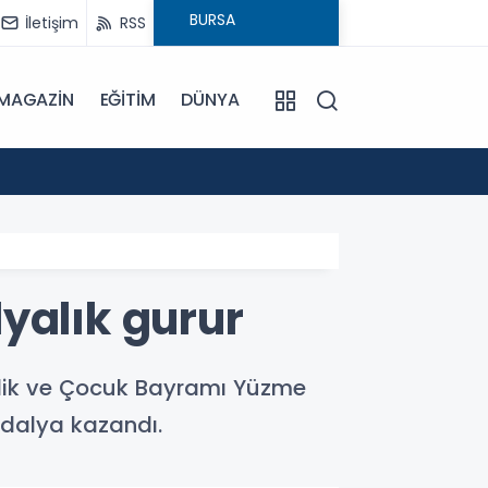
İletişim
RSS
MAGAZİN
EĞİTİM
DÜNYA
16:00
Bursa'
yalık gurur
nlik ve Çocuk Bayramı Yüzme
madalya kazandı.