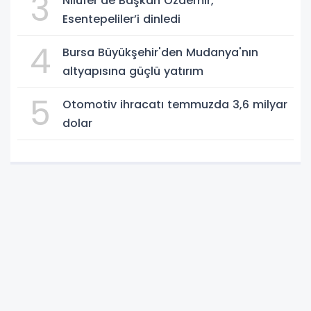
3
Nilüfer'de Başkan Özdemir,
Esentepeliler’i dinledi
4
Bursa Büyükşehir'den Mudanya'nın
altyapısına güçlü yatırım
5
Otomotiv ihracatı temmuzda 3,6 milyar
dolar