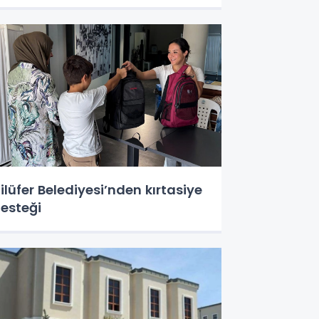
ilüfer Belediyesi’nden kırtasiye
esteği