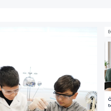
E
Ö
t