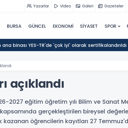
Yazarlar
Video
Galeri
Gazeteler
BURSA
GÜNCEL
EKONOMİ
SİYASET
SPOR
ana binası YES-TR'de 'çok iyi' olarak sertifikalandırıldı
klandı
ı açıklandı
026-2027 eğitim öğretim yılı Bilim ve Sanat M
 kapsamında gerçekleştirilen bireysel değerle
k kazanan öğrencilerin kayıtları 27 Temmuz'