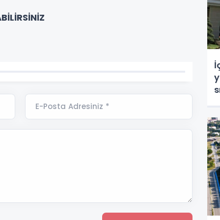
BİLİRSİNİZ
İ
y
s
E-Posta Adresiniz *