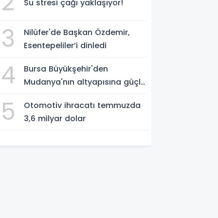
2
Su stresi çağı yaklaşıyor!
3
Nilüfer'de Başkan Özdemir,
Esentepeliler’i dinledi
4
Bursa Büyükşehir'den
Mudanya'nın altyapısına güçlü
yatırım
5
Otomotiv ihracatı temmuzda
3,6 milyar dolar