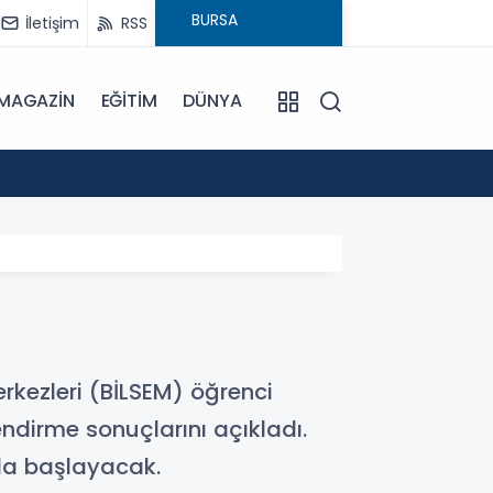
İletişim
RSS
MAGAZİN
EĞİTİM
DÜNYA
17:57
Bulanı
erkezleri (BİLSEM) öğrenci
ndirme sonuçlarını açıkladı.
da başlayacak.