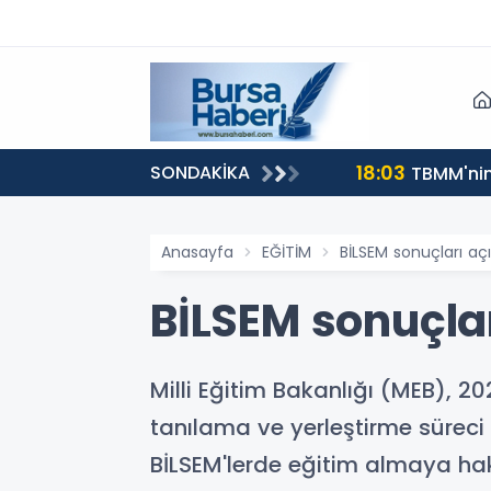
18:03
SONDAKİKA
TBMM'nin 
Anasayfa
EĞİTİM
BİLSEM sonuçları açı
BİLSEM sonuçlar
Milli Eğitim Bakanlığı (MEB), 2
tanılama ve yerleştirme süreci
BİLSEM'lerde eğitim almaya ha