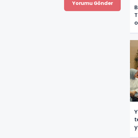
B
T
o
Y
t
y