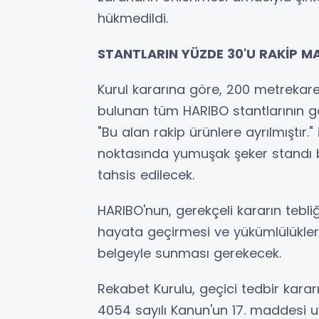
hükmedildi.
STANTLARIN YÜZDE 30'U RAKİP 
Kurul kararına göre, 200 metrekare
bulunan tüm HARIBO stantlarının g
"Bu alan rakip ürünlere ayrılmıştır." i
noktasında yumuşak şeker standı 
tahsis edilecek.
HARIBO'nun, gerekçeli kararın tebli
hayata geçirmesi ve yükümlülükleri
belgeyle sunması gerekecek.
Rekabet Kurulu, geçici tedbir kar
4054 sayılı Kanun'un 17. maddesi 