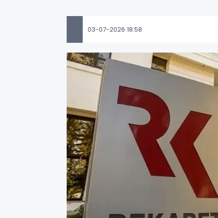
03-07-2026 18:58