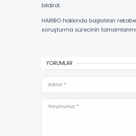
bildirdi.
HARIBO hakkında başlatılan rekabet
soruşturma sürecinin tamamlanması
YORUMLAR
Adınız *
Yorumunuz *