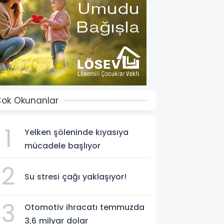
ok Okunanlar
1
Yelken şöleninde kıyasıya
mücadele başlıyor
2
Su stresi çağı yaklaşıyor!
3
Otomotiv ihracatı temmuzda
3,6 milyar dolar