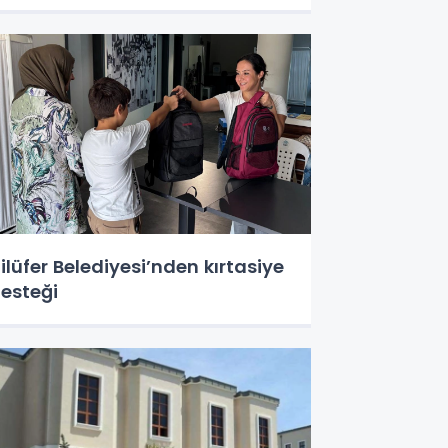
ilüfer Belediyesi’nden kırtasiye
esteği