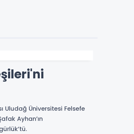
ileri'ni
ı Uludağ Üniversitesi Felsefe
 Şafak Ayhan’ın
ürlük’tü.