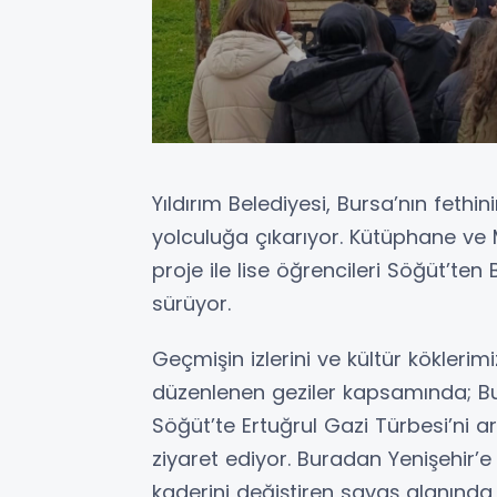
Yıldırım Belediyesi, Bursa’nın fethini
yolculuğa çıkarıyor. Kütüphane ve
proje ile lise öğrencileri Söğüt’ten
sürüyor.
Geçmişin izlerini ve kültür kökleri
düzenlenen geziler kapsamında; Bur
Söğüt’te Ertuğrul Gazi Türbesi’ni a
ziyaret ediyor. Buradan Yenişehir’
kaderini değiştiren savaş alanında 