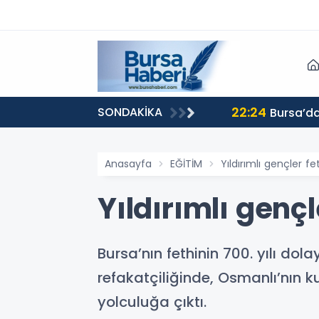
22:24
SONDAKİKA
Bursa’da
Anasayfa
EĞİTİM
Yıldırımlı gençler f
Yıldırımlı genç
Bursa’nın fethinin 700. yılı dolay
refakatçiliğinde, Osmanlı’nın k
yolculuğa çıktı.