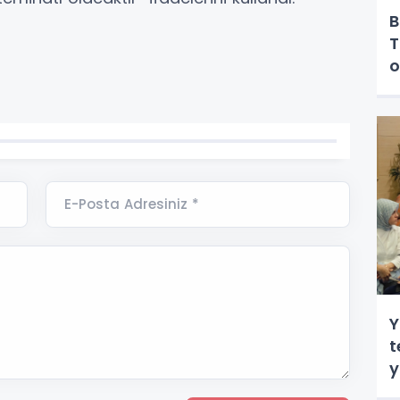
B
T
o
E-Posta Adresiniz *
Y
t
y