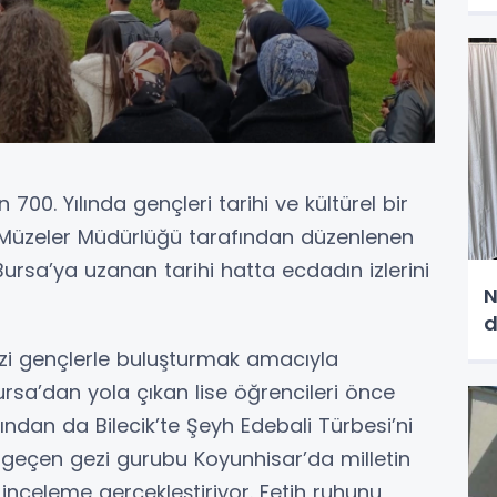
n 700. Yılında gençleri tarihi ve kültürel bir
 Müzeler Müdürlüğü tarafından düzenlenen
 Bursa’ya uzanan tarihi hatta ecdadın izlerini
N
d
mizi gençlerle buluşturmak amacıyla
sa’dan yola çıkan lise öğrencileri önce
rından da Bilecik’te Şeyh Edebali Türbesi’ni
e geçen gezi gurubu Koyunhisar’da milletin
inceleme gerçekleştiriyor. Fetih ruhunu