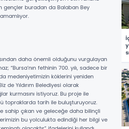
şan gençler buradan da Balaban Bey
 tamamlıyor.
İ
y
s
nmasından daha önemli olduğunu vurgulayan
az; “Bursa’nın fethinin 700. yılı, sadece bir
da medeniyetimizin köklerini yeniden
 Biz de Yıldırım Belediyesi olarak
ar kurmasını istiyoruz. Bu proje ile
ğü topraklarda tarih ile buluşturuyoruz.
ne sahip çıkan ve geleceğe daha bilinçli
erimizin bu yolculukta edindiği her bilgi ve
eminatı olacaktır” ifadelerini kullandı.