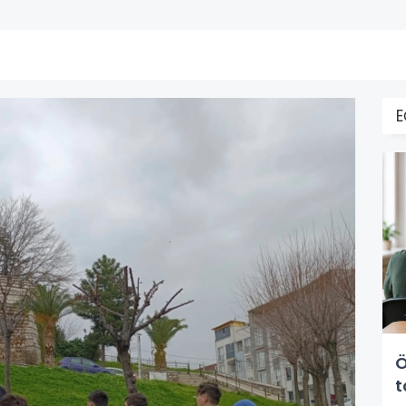
E
Ö
t