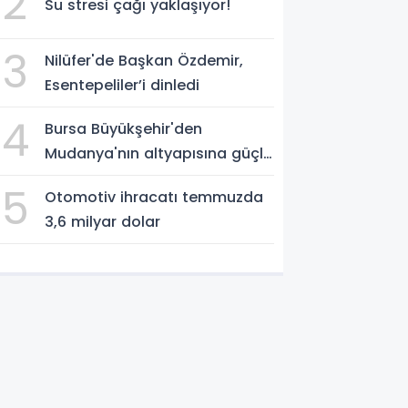
2
Su stresi çağı yaklaşıyor!
3
Nilüfer'de Başkan Özdemir,
Esentepeliler’i dinledi
4
Bursa Büyükşehir'den
Mudanya'nın altyapısına güçlü
yatırım
5
Otomotiv ihracatı temmuzda
3,6 milyar dolar