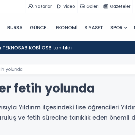
Yazarlar
Video
Galeri
Gazeteler
BURSA
GÜNCEL
EKONOMİ
SİYASET
SPOR
 TEKNOSAB KOBİ OSB tanıtıldı
etih yolunda
ler fetih yolunda
ısıyla Yıldırım ilçesindeki lise öğrencileri Yıld
uruluş ve fetih sürecine tanıklık eden önemli 