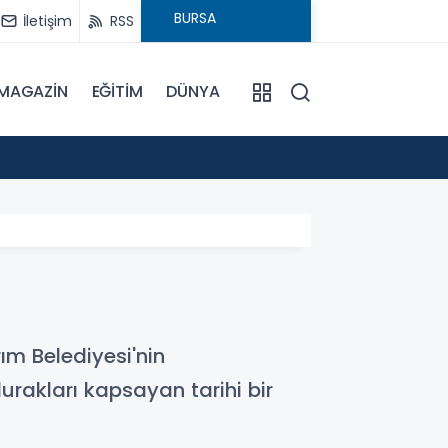
İletişim
RSS
MAGAZİN
EĞİTİM
DÜNYA
16:00
Bursa'
ırım Belediyesi'nin
durakları kapsayan tarihi bir