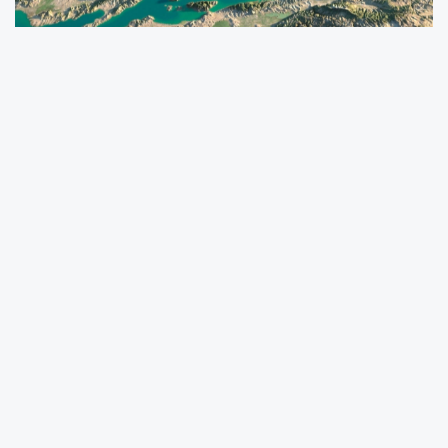
Marmara Belediyeler Birliği, 8 Haziran
Marmara Denizi Günü kapsamında
düzenlenecek etkinlikler için kamuoyuna
çağrıda bulundu.
Birlik, bu yıl 5'inci kez gerçekleştirilecek
etkinliklerle Marmara Denizi’nin korunmasına
yönelik farkındalığın artırılmasının
hedeflendiğini açıkladı.
Türkiye Çevre Haftası kapsamında kutlanan