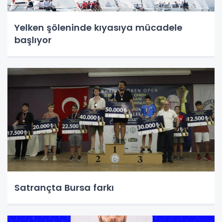
Yelken şöleninde kıyasıya mücadele
başlıyor
Satrançta Bursa farkı