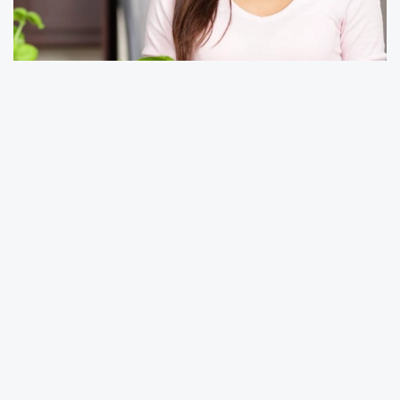
Fizik Tedavi ve Rehabilitasyon Uzmanı Doç. Dr.
Ahmet İnanır, konu hakkında önemli bilgiler
verdi.
Güçlü ve sağlıklı kemiklere sahip olmak için
sağlıklı yaşam,düzenli uyku ve doğru besinleri
tüketmek gerekir.D Vitamini dışında