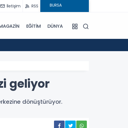
İletişim
RSS
MAGAZİN
EĞİTİM
DÜNYA
15:20
1,6 mi
i geliyor
merkezine dönüştürüyor.