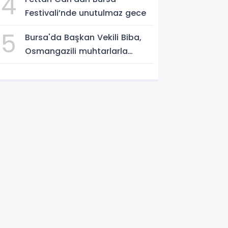
4
Festivali’nde unutulmaz gece
5
Bursa'da Başkan Vekili Biba,
Osmangazili muhtarlarla
buluştu