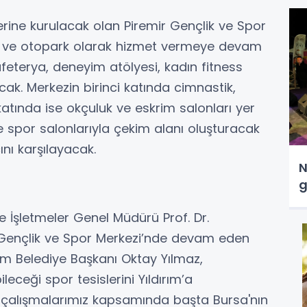
erine kurulacak olan Piremir Gençlik ve Spor
ri ve otopark olarak hizmet vermeye devam
eterya, deneyim atölyesi, kadın fitness
cak. Merkezin birinci katında cimnastik,
 katında ise okçuluk ve eskrim salonları yer
e spor salonlarıyla çekim alanı oluşturacak
ını karşılayacak.
N
g
e İşletmeler Genel Müdürü Prof. Dr.
r Gençlik ve Spor Merkezi’nde devam eden
rım Belediye Başkanı Oktay Yılmaz,
leceği spor tesislerini Yıldırım’a
 çalışmalarımız kapsamında başta Bursa'nın