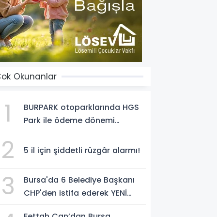
ok Okunanlar
1
BURPARK otoparklarında HGS
Park ile ödeme dönemi
başladı
2
5 il için şiddetli rüzgâr alarmı!
3
Bursa'da 6 Belediye Başkanı
CHP'den istifa ederek YENİ
Parti'ye katıldı
Fettah Can’dan Bursa