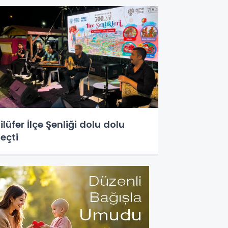
ilüfer İlçe Şenliği dolu dolu
eçti