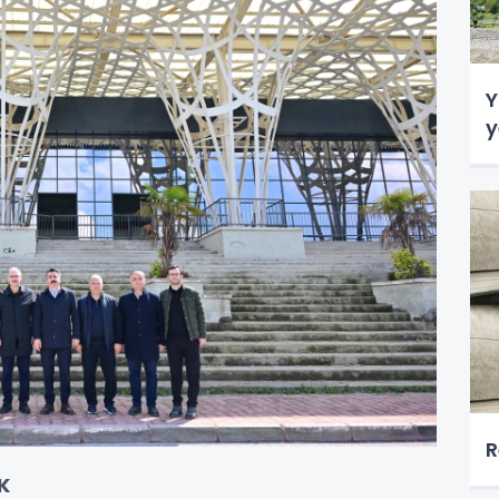
Y
y
R
K