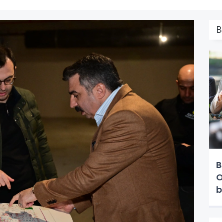
B
B
O
b