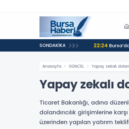
22:24
SONDAKİKA
Bursa’da
Anasayfa
GÜNCEL
Yapay zekalı dolandı
Yapay zekalı do
Ticaret Bakanlığı, adına düzen
dolandırıcılık girişimlerine k
üzerinden yapılan yatırım teklifl