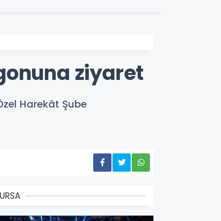
gonuna ziyaret
 Özel Harekât Şube
URSA