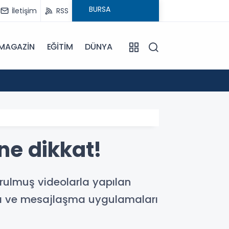
İletişim
RSS
MAGAZİN
EĞİTİM
DÜNYA
16:00
Bursa'
ine dikkat!
urulmuş videolarla yapılan
edya ve mesajlaşma uygulamaları