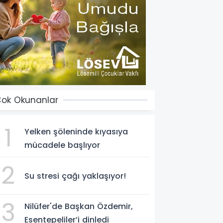
ok Okunanlar
1
Yelken şöleninde kıyasıya
mücadele başlıyor
2
Su stresi çağı yaklaşıyor!
3
Nilüfer'de Başkan Özdemir,
Esentepeliler’i dinledi