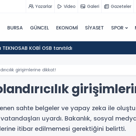
Yazarlar
Video
Galeri
Gazeteler
BURSA
GÜNCEL
EKONOMİ
SİYASET
SPOR
 TEKNOSAB KOBİ OSB tanıtıldı
rıcılık girişimlerine dikkat!
landırıcılık girişimler
lenen sahte belgeler ve yapay zeka ile oluşt
arşı vatandaşları uyardı. Bakanlık, sosyal m
erine itibar edilmemesi gerektiğini belirtti.