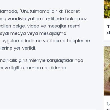
klamada, "Unutulmamalıdır ki; Ticaret
anç vaadiyle yatırım teklifinde bulunmaz.
edilen belge, video ve mesajlar resmi
T
. Sosyal medya veya mesajlaşma
n uygulama indirme ve ödeme taleplerine
lerine yer verildi.
ırıcılık girişimleriyle karşılaştıklarında
ı ve ilgili kurumlara bildirimde
1
s