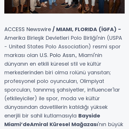
ACCESS Newswire
/ MIAMI, FLORIDA (İGFA) -
Amerika Birleşik Devletleri Polo Birliği'nin (USPA
- United States Polo Association) resmi spor
markası olan
U.S. Polo Assn.
, Miami'nin
dünyanın en etkili küresel stil ve kültür
merkezlerinden biri olma rolünü yansıtan;
profesyonel polo oyuncuları, Olimpiyat
sporcuları, tanınmış şahsiyetler, influencer'lar
(etkileyiciler) ile spor, moda ve kültür
dünyasından davetlilerin katıldığı yüksek
enerjili bir sahil kutlamasıyla
Bayside
Miami
’deAmiral Küresel Mağ
azas
ı
'nın büyük