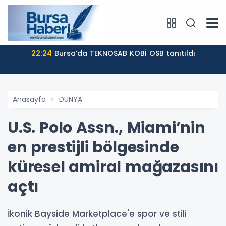
22:24
Bursa’da TEKNOSAB KOBİ OSB tanıtıldı
Anasayfa
DÜNYA
U.S. Polo Assn., Miami’nin
en prestijli bölgesinde
küresel amiral mağazasını
açtı
İkonik Bayside Marketplace'e spor ve stili