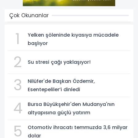
Çok Okunanlar
1
Yelken şöleninde kıyasıya mücadele
başlıyor
2
Su stresi çağı yaklaşıyor!
3
Nilüfer'de Başkan Özdemir,
Esentepeliler’i dinledi
4
Bursa Büyükşehir'den Mudanya'nın
altyapısına güçlü yatırım
5
Otomotiv ihracatı temmuzda 3,6 milyar
dolar