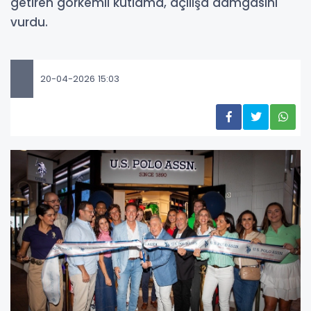
getiren görkemli kutlama, açılışa damgasını
vurdu.
20-04-2026 15:03