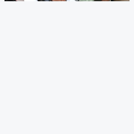
Bursa'nın Yıldırım ilçesinde mahalle ziyaretleri,
esnaf buluşmaları ve vatandaş görüşmeleriyle
sık sık ilçe sakinleriyle buluşan Yıldırım Belediye
Başkanı Oktay Yılmaz, bu kez de ilçenin
büyüklerini ziyaret ederek talep ve önerilerini
dinledi.
Başkan Oktay Yılmaz, Eğitim Mahallesi’nde
ikamet eden Nuran Eski ile Piremir
Mahallesi’nde yaşayan Şerife teyzeyi evlerinde
ziyaret etti. Samimi bir atmosferde
gerçekleşen buluşmalarda Başkan Yılmaz,
büyüklerin hal ve hatırlarını sorarken onların