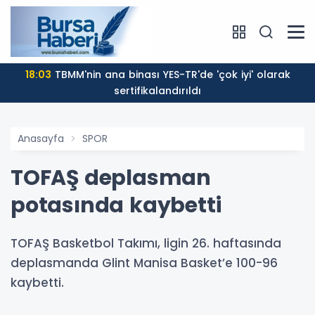
18:03
TBMM'nin ana binası YES-TR'de 'çok iyi' olarak
sertifikalandırıldı
Anasayfa
SPOR
TOFAŞ deplasman
potasında kaybetti
TOFAŞ Basketbol Takımı, ligin 26. haftasında
deplasmanda Glint Manisa Basket’e 100-96
kaybetti.