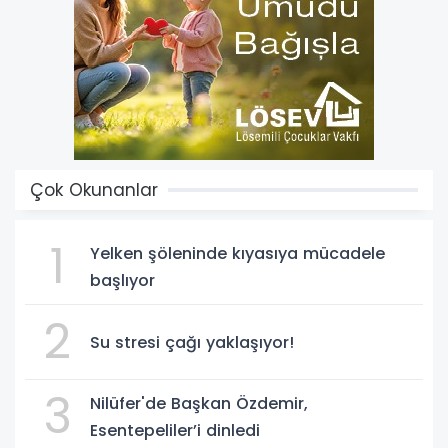
Çok Okunanlar
1
Yelken şöleninde kıyasıya mücadele
başlıyor
2
Su stresi çağı yaklaşıyor!
3
Nilüfer'de Başkan Özdemir,
Esentepeliler’i dinledi