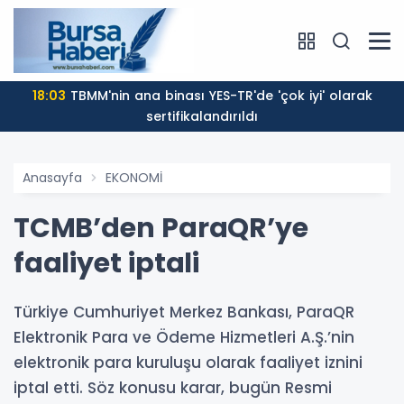
18:03
TBMM'nin ana binası YES-TR'de 'çok iyi' olarak
sertifikalandırıldı
Anasayfa
EKONOMİ
TCMB’den ParaQR’ye
faaliyet iptali
Türkiye Cumhuriyet Merkez Bankası, ParaQR
Elektronik Para ve Ödeme Hizmetleri A.Ş.’nin
elektronik para kuruluşu olarak faaliyet iznini
iptal etti. Söz konusu karar, bugün Resmi