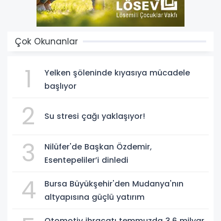
Çok Okunanlar
1
Yelken şöleninde kıyasıya mücadele
başlıyor
2
Su stresi çağı yaklaşıyor!
3
Nilüfer'de Başkan Özdemir,
Esentepeliler’i dinledi
4
Bursa Büyükşehir'den Mudanya'nın
altyapısına güçlü yatırım
Otomotiv ihracatı temmuzda 3,6 milyar