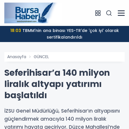
18:03
TBMM'nin ana binası YES-TR'de 'çok iyi' olarak
sertifikalandırıldı
Anasayfa
GÜNCEL
Seferihisar’a 140 milyon
liralık altyapı yatırımı
başlatıldı
İZSU Genel Müdürlüğü, Seferihisar’ın altyapısını
güçlendirmek amacıyla 140 milyon liralık
yatırımı hayata geçiriyor. Düzce Mahallesi’nde