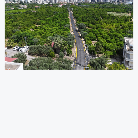
Yol Yapım Bakım ve Onarım Dairesi Başkanlığı;
ulaşımı ve trafiği rahatlatacak cadde ve
bulvarları hayata geçirme gibi makro
projelerin yanı sıra, kurumların gerçekleştirdiği
altyapı çalışmaları ve değişik sebepler sonucu
bozulan yollarda da iyileştirme ve asfaltlama