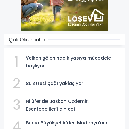
Çok Okunanlar
1
Yelken şöleninde kıyasıya mücadele
başlıyor
2
Su stresi çağı yaklaşıyor!
3
Nilüfer'de Başkan Özdemir,
Esentepeliler’i dinledi
4
Bursa Büyükşehir'den Mudanya'nın