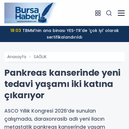
18:03
TBMM'nin ana binası YES-TR'de 'çok iyi' olarak
sertifikalandırıldı
Anasayfa
SAĞLIK
Pankreas kanserinde yeni
tedavi yaşamı iki katına
çıkarıyor
ASCO Yıllık Kongresi 2026’de sunulan
çalışmada, daraxonrasib adlı yeni ilacın
metastatik pankreas kanserinde yaşam