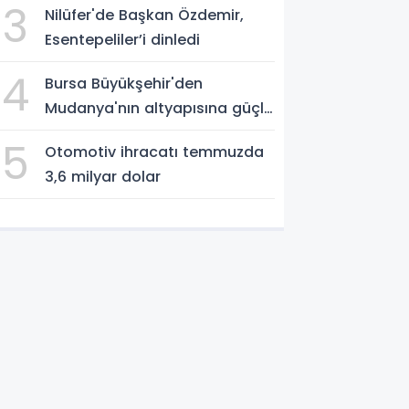
3
Nilüfer'de Başkan Özdemir,
Esentepeliler’i dinledi
4
Bursa Büyükşehir'den
Mudanya'nın altyapısına güçlü
yatırım
5
Otomotiv ihracatı temmuzda
3,6 milyar dolar