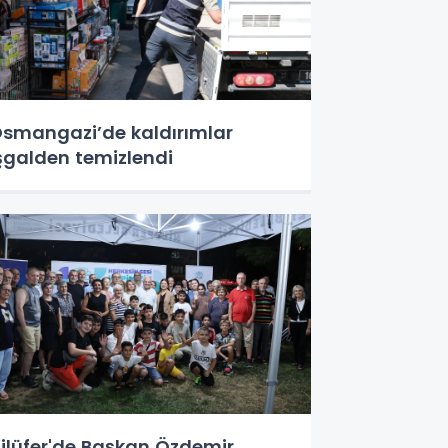
smangazi’de kaldırımlar
şgalden temizlendi
ilüfer'de Başkan Özdemir,