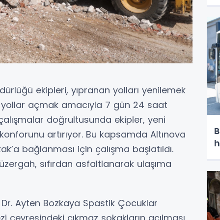
ürlüğü ekipleri, yıpranan yolları yenilemek
i yollar açmak amacıyla 7 gün 24 saat
çalışmalar doğrultusunda ekipler, yeni
B
m konforunu artırıyor. Bu kapsamda Altınova
h
kak’a bağlanması için çalışma başlatıldı.
zergah, sıfırdan asfaltlanarak ulaşıma
Dr. Ayten Bozkaya Spastik Çocuklar
zi çevresindeki çıkmaz sokakların açılması