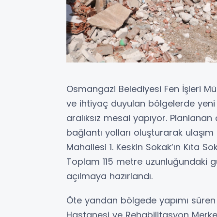
Osmangazi Belediyesi Fen İşleri Müd
ve ihtiyaç duyulan bölgelerde yen
aralıksız mesai yapıyor. Planlanan 
bağlantı yolları oluşturarak ulaşı
Mahallesi 1. Keskin Sokak’ın Kıta So
Toplam 115 metre uzunluğundaki gü
açılmaya hazırlandı.
Öte yandan bölgede yapımı süren 
Hastanesi ve Rehabilitasyon Merke