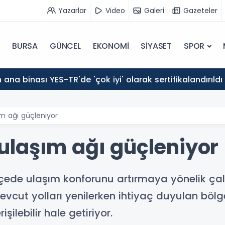
Yazarlar
Video
Galeri
Gazeteler
BURSA
GÜNCEL
EKONOMİ
SİYASET
SPOR
ana binası YES-TR'de 'çok iyi' olarak sertifikalandırıldı
m ağı güçleniyor
laşım ağı güçleniyor
çede ulaşım konforunu artırmaya yönelik çalış
mevcut yolları yenilerken ihtiyaç duyulan bölg
ilebilir hale getiriyor.