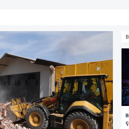
B
B
ç