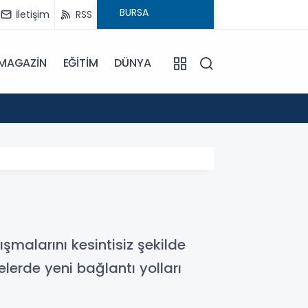
İletişim
RSS
MAGAZİN
EĞİTİM
DÜNYA
17:57
Bulanı
malarını kesintisiz şekilde
elerde yeni bağlantı yolları