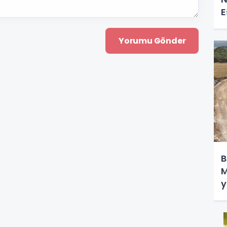
E
B
M
y