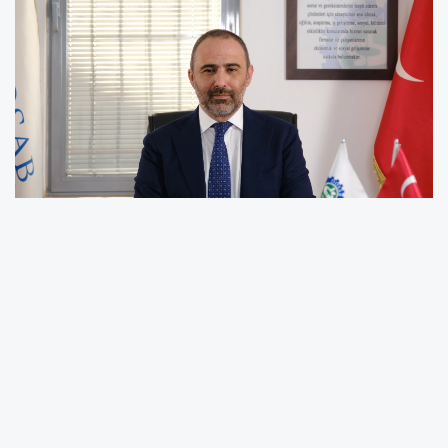
Demirtaş Organize Sanayi Bölgesi Sanayici ve
İş İnsanları Derneği (DOSABSİAD) Başkanı Onur
Kutlualp, son dönemde artan bölgesel
çatışmaların ve küresel belirsizliklerin
gölgesinde iş dünyasına ve karar alıcılara