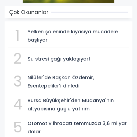
Çok Okunanlar
1
Yelken şöleninde kıyasıya mücadele
başlıyor
2
Su stresi çağı yaklaşıyor!
3
Nilüfer'de Başkan Özdemir,
Esentepeliler’i dinledi
4
Bursa Büyükşehir'den Mudanya'nın
altyapısına güçlü yatırım
5
Otomotiv ihracatı temmuzda 3,6 milyar
dolar