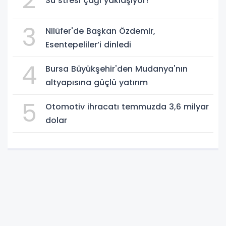
Su stresi çağı yaklaşıyor!
3
Nilüfer'de Başkan Özdemir,
Esentepeliler’i dinledi
4
Bursa Büyükşehir'den Mudanya'nın
altyapısına güçlü yatırım
5
Otomotiv ihracatı temmuzda 3,6 milyar
dolar