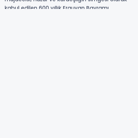
kabul edilen 600 yıllık Erguvan Bayramı
geleneğini bu yıl da yaşatmaya hazırlanıyor.
05-05-2026 12:52