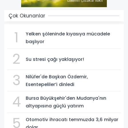
Çok Okunanlar
1
Yelken şöleninde kıyasıya mücadele
başlıyor
2
Su stresi çağı yaklaşıyor!
3
Nilüfer'de Başkan Özdemir,
Esentepeliler’i dinledi
4
Bursa Büyükşehir'den Mudanya'nın
altyapısına güçlü yatırım
5
Otomotiv ihracatı temmuzda 3,6 milyar
dolar