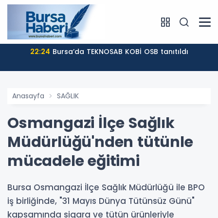
22:24
Bursa’da TEKNOSAB KOBİ OSB tanıtıldı
Anasayfa
SAĞLIK
Osmangazi İlçe Sağlık
Müdürlüğü'nden tütünle
mücadele eğitimi
Bursa Osmangazi İlçe Sağlık Müdürlüğü ile BPO
iş birliğinde, "31 Mayıs Dünya Tütünsüz Günü"
kapsamında sigara ve tütün ürünleriyle