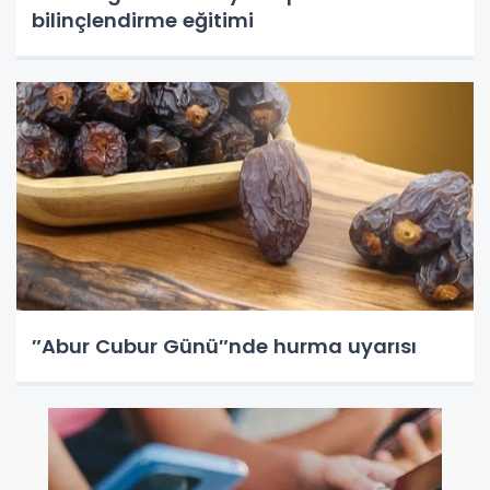
bilinçlendirme eğitimi
″Abur Cubur Günü″nde hurma uyarısı