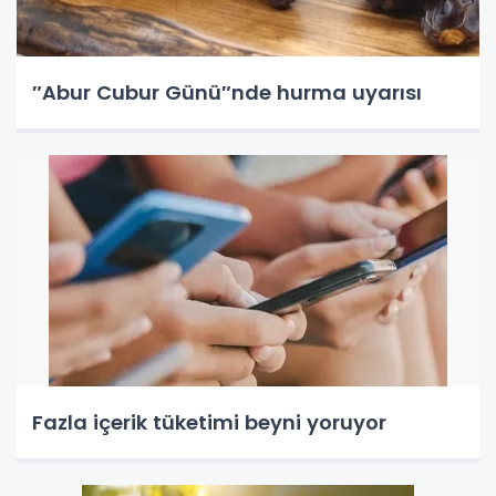
″Abur Cubur Günü″nde hurma uyarısı
Fazla içerik tüketimi beyni yoruyor