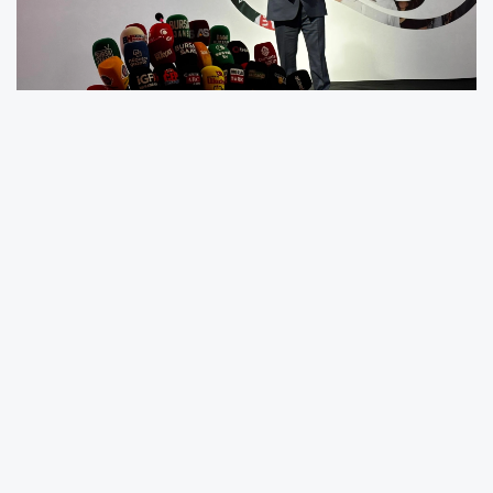
Nilüfer Belediye Başkanı Şadi Özdemir,
düzenlediği basın toplantısında görevdeki iki
yıllık sürede hayata geçirilen projeleri ve
gelecek dönem hedeflerini kamuoyuyla
paylaştı. Başkan Özdemir, yönetim
anlayışlarının temelinde “ortak akıl” olduğunu
belirterek, mahalle komiteleri, sivil toplum
kuruluşları ve akademik odalarla birlikte
hareket ettiklerini söyledi.