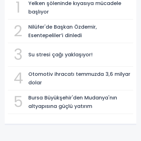
1
Yelken şöleninde kıyasıya mücadele
başlıyor
2
Nilüfer'de Başkan Özdemir,
Esentepeliler’i dinledi
3
Su stresi çağı yaklaşıyor!
4
Otomotiv ihracatı temmuzda 3,6 milyar
dolar
5
Bursa Büyükşehir'den Mudanya'nın
altyapısına güçlü yatırım