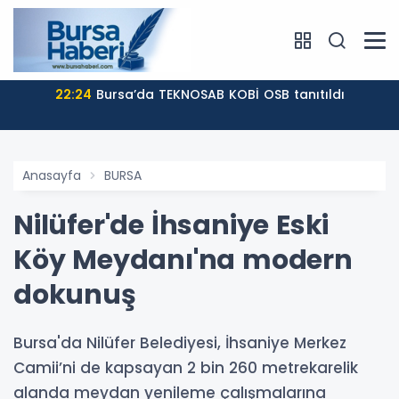
22:24
Bursa’da TEKNOSAB KOBİ OSB tanıtıldı
Anasayfa
BURSA
Nilüfer'de İhsaniye Eski
Köy Meydanı'na modern
dokunuş
Bursa'da Nilüfer Belediyesi, İhsaniye Merkez
Camii’ni de kapsayan 2 bin 260 metrekarelik
alanda meydan yenileme çalışmalarına