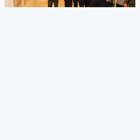
Etkinliğin açılış törenine BUÜ Rektörü Prof. Dr.
Ferudun Yılmaz, Rektör Yardımcısı Prof. Dr.
Cafer Çiftci, Genel Sekreter Mehmet Aydemir,
üniversite personeli ve öğrenciler katılım
sağladı.
Bursa’nın fethinin 700. yılı anısına düzenlenen
sergi, Osmanlı’nın son döneminden
Cumhuriyet’in ilanına kadar uzanan geniş bir
yayın yelpazesini kapsıyor.