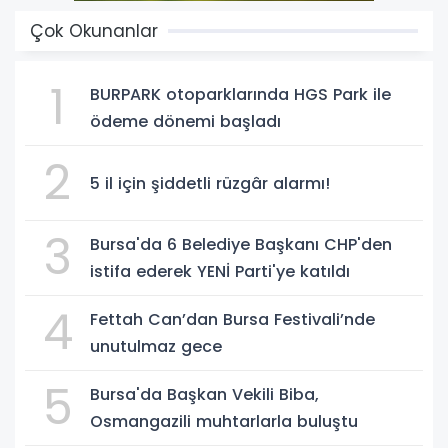
Çok Okunanlar
1
BURPARK otoparklarında HGS Park ile
ödeme dönemi başladı
2
5 il için şiddetli rüzgâr alarmı!
3
Bursa'da 6 Belediye Başkanı CHP'den
istifa ederek YENİ Parti'ye katıldı
4
Fettah Can’dan Bursa Festivali’nde
unutulmaz gece
5
Bursa'da Başkan Vekili Biba,
Osmangazili muhtarlarla buluştu