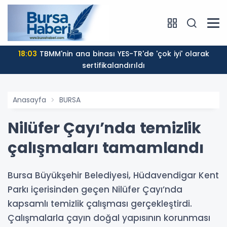
18:03
TBMM'nin ana binası YES-TR'de 'çok iyi' olarak
sertifikalandırıldı
Anasayfa
BURSA
Nilüfer Çayı’nda temizlik
çalışmaları tamamlandı
Bursa Büyükşehir Belediyesi, Hüdavendigar Kent
Parkı içerisinden geçen Nilüfer Çayı’nda
kapsamlı temizlik çalışması gerçekleştirdi.
Çalışmalarla çayın doğal yapısının korunması