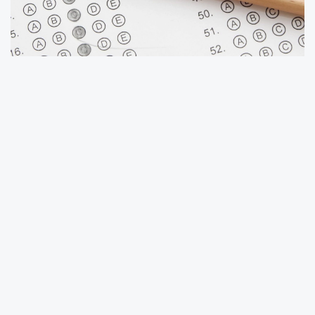
Milli Eğitim Bakanlığınca, 27 Haziran tarihinde
2026 yılı Uluslararası Diploma ve Sertifika
Programı (UDSP) kapsamında
gerçekleştirilecek "Yabancı Dil Yeterlilik Sınavı"
giriş belgelerini yayımladı.
Öğrencinin tercihine göre İngilizce ve Almanca
gerçekleştirilecek yazılı sınav, saat 10.00'da tek
oturum olarak uygulanacak.
81 il merkezinde yapılması planlanan sınavda
öğrencilere 5 seçenekli 50 soru sorulacak ve