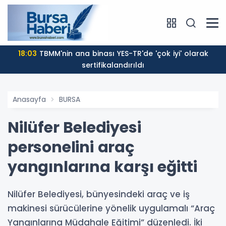
18:03
TBMM'nin ana binası YES-TR'de 'çok iyi' olarak
sertifikalandırıldı
Anasayfa
BURSA
Nilüfer Belediyesi
personelini araç
yangınlarına karşı eğitti
Nilüfer Belediyesi, bünyesindeki araç ve iş
makinesi sürücülerine yönelik uygulamalı “Araç
Yangınlarına Müdahale Eğitimi” düzenledi. İki