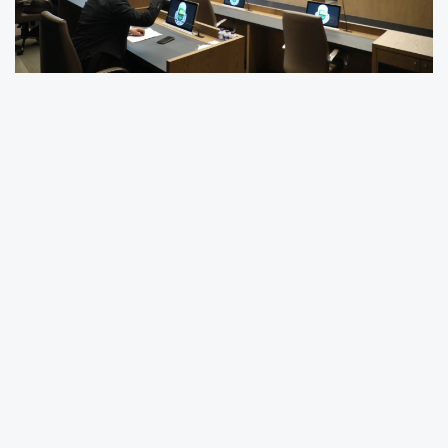
Bursa'da İnegöl Belediyesi Temmuz ayı olağan
meclis toplantısı yapıldı. 34 gündem ve 2 ilave
gündem olmak üzere 36 konu görüşülerek
karara bağlandı.
Belediye Başkan Vekili Fevzi Dülger
Başkanlığında yapılan mecliste, 34 gündem
maddesi ve 2 ilave gündem maddesi olmak
üzere toplam 36 konu görüşülerek karara
bağlandı.
BAŞARILI SPORCULAR ÖDÜLLENDİRİLDİ