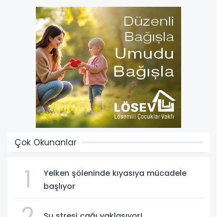
Çok Okunanlar
1
Yelken şöleninde kıyasıya mücadele
başlıyor
2
Su stresi çağı yaklaşıyor!