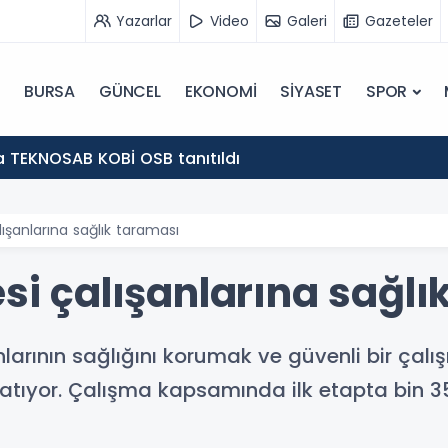
Yazarlar
Video
Galeri
Gazeteler
BURSA
GÜNCEL
EKONOMİ
SİYASET
SPOR
 TEKNOSAB KOBİ OSB tanıtıldı
lışanlarına sağlık taraması
esi çalışanlarına sağl
anlarının sağlığını korumak ve güvenli bir ç
tıyor. Çalışma kapsamında ilk etapta bin 35