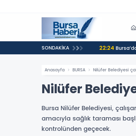
22:24
SONDAKİKA
Bursa’da
Anasayfa
BURSA
Nilüfer Belediyesi ça
Nilüfer Belediy
Bursa Nilüfer Belediyesi, çalış
amacıyla sağlık taraması başla
kontrolünden geçecek.