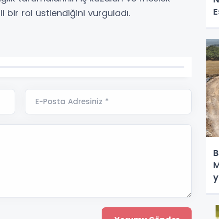
E
bir rol üstlendiğini vurguladı.
E-Posta Adresiniz *
B
M
y