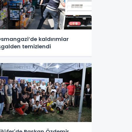
smangazi’de kaldırımlar
şgalden temizlendi
ilüfer'de Başkan Özdemir,