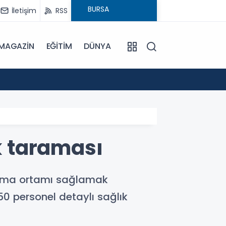
İletişim
RSS
MAGAZİN
EĞİTİM
DÜNYA
16:00
Bursa'
ık taraması
alışma ortamı sağlamak
0 personel detaylı sağlık