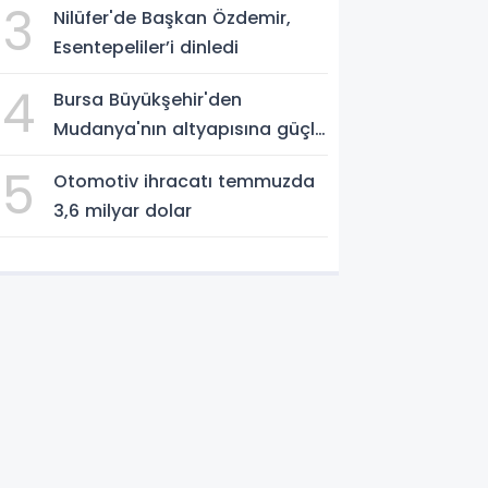
3
Nilüfer'de Başkan Özdemir,
Esentepeliler’i dinledi
4
Bursa Büyükşehir'den
Mudanya'nın altyapısına güçlü
yatırım
5
Otomotiv ihracatı temmuzda
3,6 milyar dolar