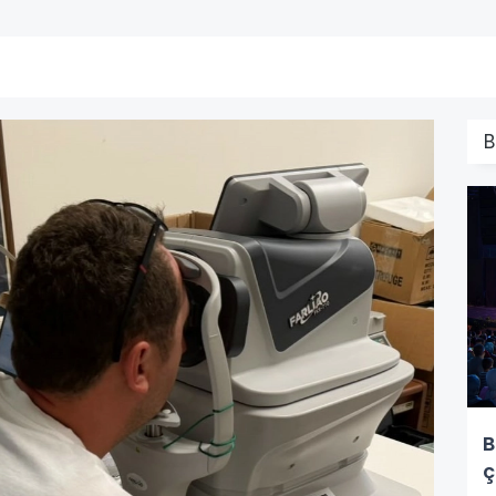
B
B
ç