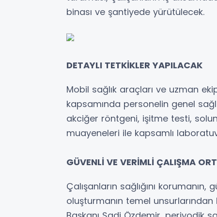
binası ve şantiyede yürütülecek.
DETAYLI TETKİKLER YAPILACAK
Mobil sağlık araçları ve uzman ekip
kapsamında personelin genel sağl
akciğer röntgeni, işitme testi, sol
muayeneleri ile kapsamlı laboratuva
GÜVENLİ VE VERİMLİ ÇALIŞMA OR
Çalışanların sağlığını korumanın, g
oluşturmanın temel unsurlarından b
Başkanı Şadi Özdemir, periyodik sa