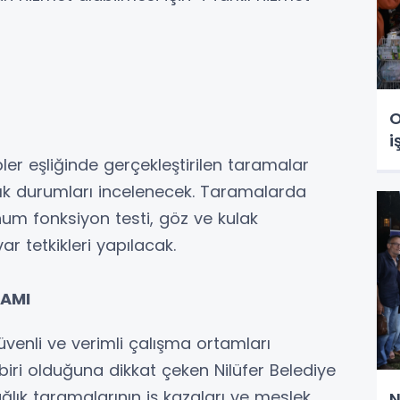
O
i
ler eşliğinde gerçekleştirilen taramalar
ık durumları incelenecek. Taramalarda
unum fonksiyon testi, göz ve kulak
r tetkikleri yapılacak.
TAMI
üvenli ve verimli çalışma ortamları
iri olduğuna dikkat çeken Nilüfer Belediye
ğlık taramalarının iş kazaları ve meslek
N