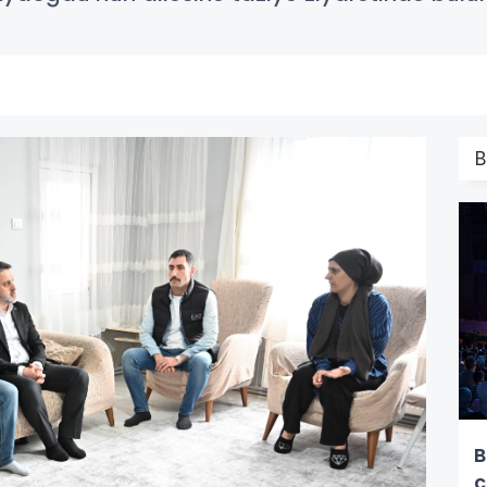
B
B
ç