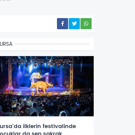
URSA
ursa'da ilklerin festivalinde
ocuklar da şen şakrak