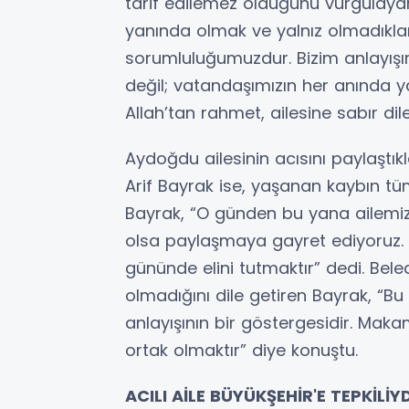
tarif edilemez olduğunu vurgulayar
yanında olmak ve yalnız olmadıklar
sorumluluğumuzdur. Bizim anlayı
değil; vatandaşımızın her anında y
Allah’tan rahmet, ailesine sabır dile
Aydoğdu ailesinin acısını paylaştık
Arif Bayrak ise, yaşanan kaybın 
Bayrak, “O günden bu yana ailemiz
olsa paylaşmaya gayret ediyoruz. S
gününde elini tutmaktır” dedi. Beled
olmadığını dile getiren Bayrak, “B
anlayışının bir göstergesidir. Maka
ortak olmaktır” diye konuştu.
ACILI AİLE BÜYÜKŞEHİR'E TEPKİLİYD