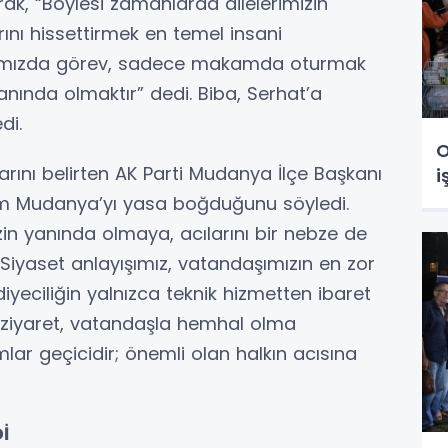
ak, “Böylesi zamanlarda ailelerimizin
ını hissettirmek en temel insani
şımızda görev, sadece makamda oturmak
anında olmaktır” dedi. Biba, Serhat’a
di.
O
larını belirten AK Parti Mudanya İlçe Başkanı
i
tüm Mudanya’yı yasa boğduğunu söyledi.
in yanında olmaya, acılarını bir nebze de
iyaset anlayışımız, vatandaşımızın en zor
iyeciliğin yalnızca teknik hizmetten ibaret
u ziyaret, vatandaşla hemhal olma
mlar geçicidir; önemli olan halkın acısına
İ