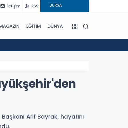
İletişim
RSS
MAGAZİN
EĞİTİM
DÜNYA
17:57
Bulanı
yükşehir'den
 Başkanı Arif Bayrak, hayatını
ndu.