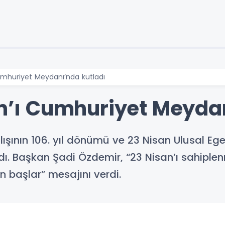
Cumhuriyet Meydanı’nda kutladı
an’ı Cumhuriyet Meyda
ılışının 106. yıl dönümü ve 23 Nisan Ulusal E
adı. Başkan Şadi Özdemir, “23 Nisan’ı sahip
 başlar” mesajını verdi.