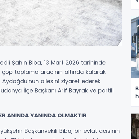
kili Şahin Biba, 13 Mart 2026 tarihinde
t çöp toplama aracının altında kalarak
t Aydoğdu’nun ailesini ziyaret ederek
B
i Mudanya İlçe Başkanı Arif Bayrak ve partili
h
HER ANINDA YANINDA OLMAKTIR
kşehir Başkanvekili Biba, bir evlat acısının