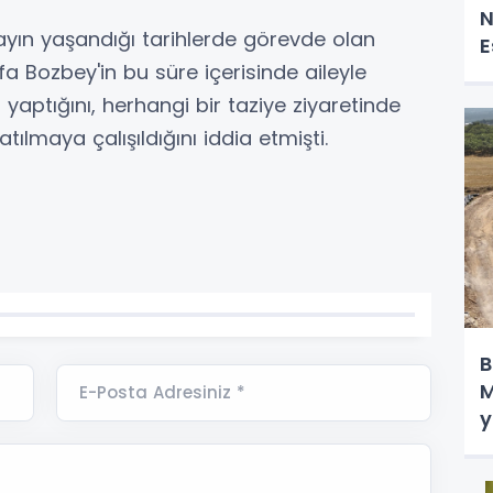
N
olayın yaşandığı tarihlerde görevde olan
E
a Bozbey'in bu süre içerisinde aileyle
 yaptığını, herhangi bir taziye ziyaretinde
ılmaya çalışıldığını iddia etmişti.
B
M
E-Posta Adresiniz *
y