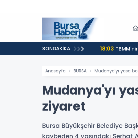
18:03
SONDAKİKA
TBMM'nin 
Anasayfa
BURSA
Mudanya'yı yasa bo
Mudanya'yı ya
ziyaret
Bursa Büyükşehir Belediye Başk
kaybeden 4 yaşındaki Serhat A