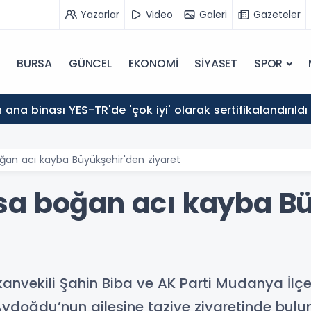
Yazarlar
Video
Galeri
Gazeteler
BURSA
GÜNCEL
EKONOMİ
SİYASET
SPOR
ana binası YES-TR'de 'çok iyi' olarak sertifikalandırıldı
ğan acı kayba Büyükşehir'den ziyaret
sa boğan acı kayba Bü
anvekili Şahin Biba ve AK Parti Mudanya İlçe
ydoğdu’nun ailesine taziye ziyaretinde bulu