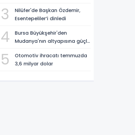
3
Nilüfer'de Başkan Özdemir,
Esentepeliler’i dinledi
4
Bursa Büyükşehir'den
Mudanya'nın altyapısına güçlü
yatırım
5
Otomotiv ihracatı temmuzda
3,6 milyar dolar