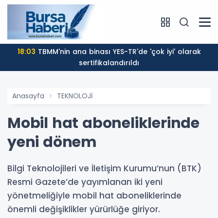
18:03
TBMM'nin ana binası YES-TR'de 'çok iyi' olarak
sertifikalandırıldı
Anasayfa
TEKNOLOJİ
Mobil hat aboneliklerinde
yeni dönem
Bilgi Teknolojileri ve İletişim Kurumu’nun (BTK)
Resmi Gazete’de yayımlanan iki yeni
yönetmeliğiyle mobil hat aboneliklerinde
önemli değişiklikler yürürlüğe giriyor.