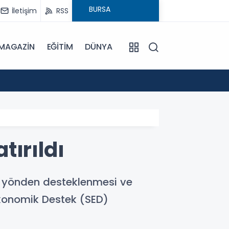
İletişim
RSS
MAGAZİN
EĞİTİM
DÜNYA
17:57
Bulanı
tırıldı
l yönden desteklenmesi ve
Ekonomik Destek (SED)