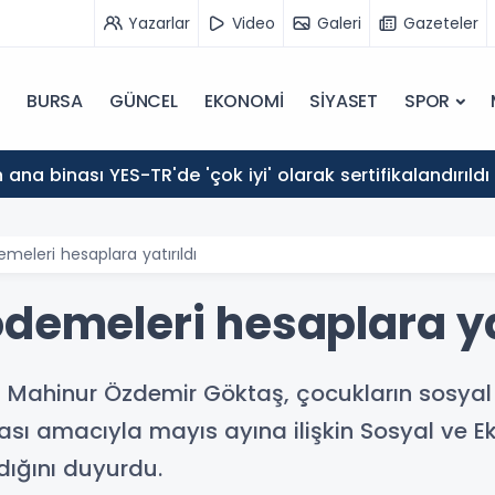
Yazarlar
Video
Galeri
Gazeteler
BURSA
GÜNCEL
EKONOMİ
SİYASET
SPOR
ana binası YES-TR'de 'çok iyi' olarak sertifikalandırıldı
meleri hesaplara yatırıldı
demeleri hesaplara ya
nı Mahinur Özdemir Göktaş, çocukların sosya
ası amacıyla mayıs ayına ilişkin Sosyal ve 
dığını duyurdu.