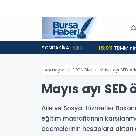
18:03
SONDAKİKA
TBMM'nin 
Anasayfa
EKONOMİ
Mayıs ayı SED öde
Mayıs ayı SED ö
Aile ve Sosyal Hizmetler Baka
eğitim masraflarının karşılanm
ödemelerinin hesaplara aktarıl