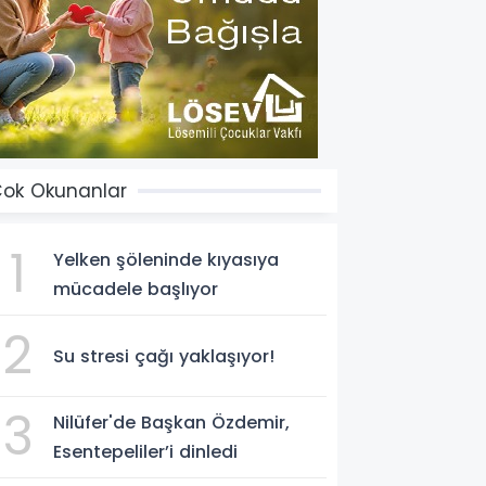
ok Okunanlar
1
Yelken şöleninde kıyasıya
mücadele başlıyor
2
Su stresi çağı yaklaşıyor!
3
Nilüfer'de Başkan Özdemir,
Esentepeliler’i dinledi