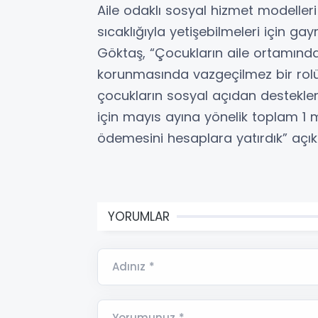
Aile odaklı sosyal hizmet modelleri 
sıcaklığıyla yetişebilmeleri için gay
Göktaş, “Çocukların aile ortamınd
korunmasında vazgeçilmez bir rol
çocukların sosyal açıdan desteklen
için mayıs ayına yönelik toplam 1 m
ödemesini hesaplara yatırdık” açı
YORUMLAR
Adınız *
Yorumunuz *