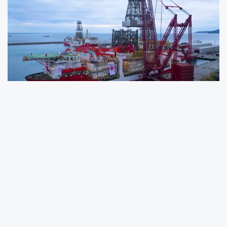
Enerji ve Tabii Kaynaklar Bakanlığı, Türkiye’nin
enerji filosuna katılan Yıldırım Derin Deniz
Sondaj Gemisinin Karadeniz’deki ilk görevi için
Filyos Limanı’ndan demir aldığını açıkladı.
Bakanlığın paylaşımına göre gemi, 20 Mayıs
tarihinde Türkali-16 Kuyusu’nda alt