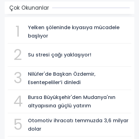
Çok Okunanlar
1
Yelken şöleninde kıyasıya mücadele
başlıyor
2
Su stresi çağı yaklaşıyor!
3
Nilüfer'de Başkan Özdemir,
Esentepeliler’i dinledi
4
Bursa Büyükşehir'den Mudanya'nın
altyapısına güçlü yatırım
5
Otomotiv ihracatı temmuzda 3,6 milyar
dolar