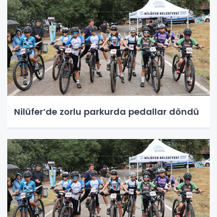
Nilüfer’de zorlu parkurda pedallar döndü