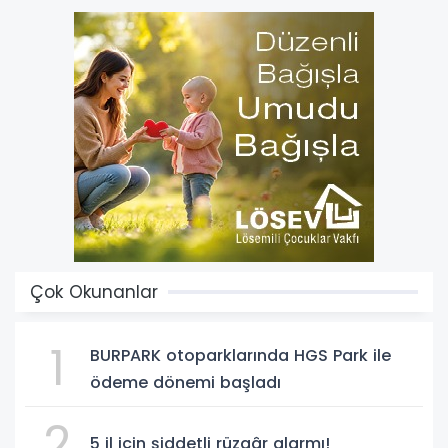
Çok Okunanlar
1
BURPARK otoparklarında HGS Park ile
ödeme dönemi başladı
2
5 il için şiddetli rüzgâr alarmı!