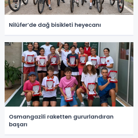
Nilüfer’de dağ bisikleti heyecanı
Osmangazili raketten gururlandıran
başarı