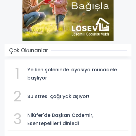
Çok Okunanlar
1
Yelken şöleninde kıyasıya mücadele
başlıyor
2
Su stresi çağı yaklaşıyor!
3
Nilüfer'de Başkan Özdemir,
Esentepeliler’i dinledi