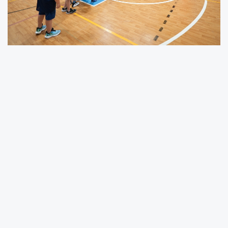
Maltepe Belediyesi’nin 7-10 yaş aralığındaki
Maltepeli çocuklara yönelik düzenlediği Yaz
Okulu’nun ilk gününde çocuklar birbirinden
renkli ve eğitici derslere katıldılar.
İSTANBUL (İGFA) -
Maltepe Belediyesi Gençlik
ve Spor Hizmetleri Müdürlüğü ile Kütüphane ve
Müzeler Müdürlüğü’nün ortaklaşa hazırladığı
“Yaz Okulu” başladı.
Çocuklar, Cumhuriyet Bilim ve Düşler