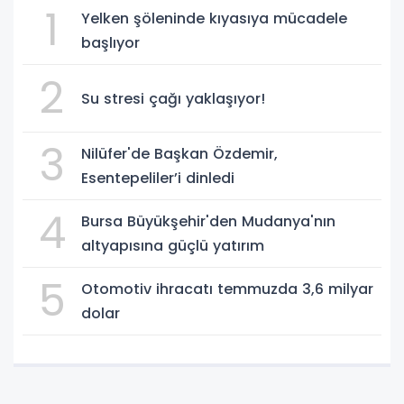
1
Yelken şöleninde kıyasıya mücadele
başlıyor
2
Su stresi çağı yaklaşıyor!
3
Nilüfer'de Başkan Özdemir,
Esentepeliler’i dinledi
4
Bursa Büyükşehir'den Mudanya'nın
altyapısına güçlü yatırım
5
Otomotiv ihracatı temmuzda 3,6 milyar
dolar