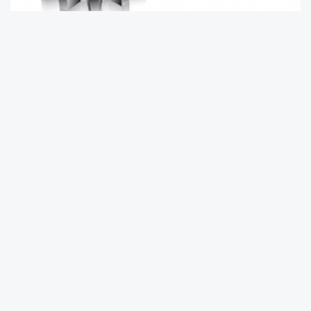
Türkiye İstatistik Kurumu tarafından açıklanan
Hanehalkı İşgücü Araştırması 2026 yılı I. çeyrek
sonuçlarına göre, mevsim etkisinden
arındırılmış işsizlik oranı bir önceki çeyreğe
göre 0,1 puan azalarak yüzde 8,2 seviyesinde
gerçekleşti.
İşsiz sayısı 52 bin kişi azalarak 2 milyon 894
bin olurken, işsizlik oranı erkeklerde yüzde 6,8,
kadınlarda ise yüzde 11,1 olarak tahmin edildi.
İSTİHDAMDA GERİLEME
Aynı dönemde istihdam edilen kişi sayısı 301