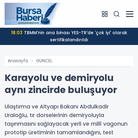
18:03
TBMM'nin ana binası YES-TR'de 'çok iyi' olarak
sertifikalandırıldı
Anasayfa
GÜNCEL
Karayolu ve demiryolu
aynı zincirde buluşuyor
Ulaştırma ve Altyapı Bakanı Abdulkadir
Uraloğlu, tır dorselerinin demiryoluyla
taşınmasını sağlayacak yerli ve millî vagonun
prototip üretiminin tamamlandığını, test