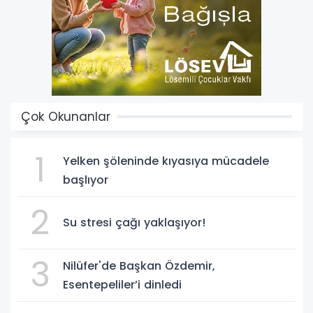
Çok Okunanlar
1
Yelken şöleninde kıyasıya mücadele
başlıyor
2
Su stresi çağı yaklaşıyor!
3
Nilüfer'de Başkan Özdemir,
Esentepeliler’i dinledi