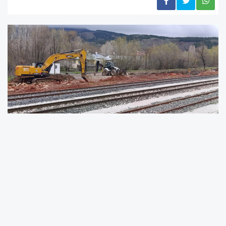
CHP Bursa Milletvekili Orhan Sarıbal, Elazığ'ın
Gezin bölgesinde yürütülen projenin Cengiz
Holding bünyesindeki Port Madencilik