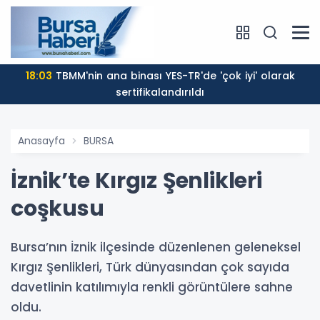
18:03
TBMM'nin ana binası YES-TR'de 'çok iyi' olarak
sertifikalandırıldı
Anasayfa
BURSA
İznik’te Kırgız Şenlikleri
coşkusu
Bursa’nın İznik ilçesinde düzenlenen geleneksel
Kırgız Şenlikleri, Türk dünyasından çok sayıda
davetlinin katılımıyla renkli görüntülere sahne
oldu.