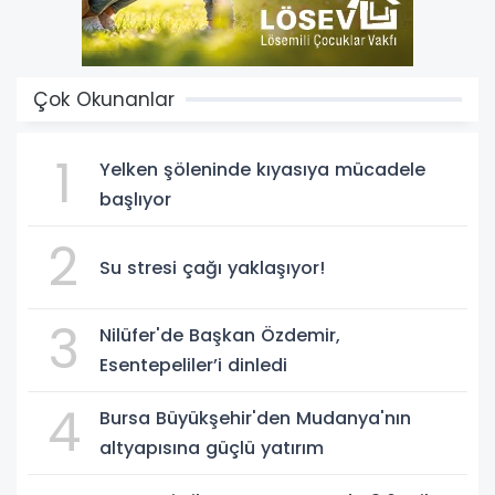
Çok Okunanlar
1
Yelken şöleninde kıyasıya mücadele
başlıyor
2
Su stresi çağı yaklaşıyor!
3
Nilüfer'de Başkan Özdemir,
Esentepeliler’i dinledi
4
Bursa Büyükşehir'den Mudanya'nın
altyapısına güçlü yatırım