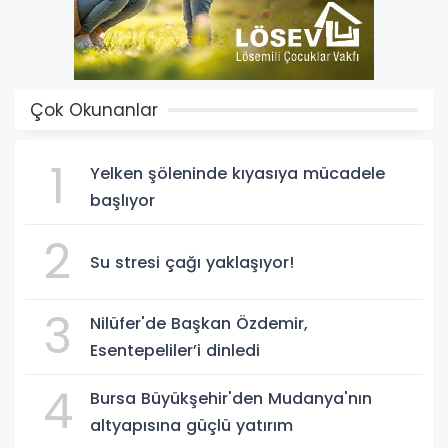
Çok Okunanlar
1
Yelken şöleninde kıyasıya mücadele
başlıyor
2
Su stresi çağı yaklaşıyor!
3
Nilüfer'de Başkan Özdemir,
Esentepeliler’i dinledi
4
Bursa Büyükşehir'den Mudanya'nın
altyapısına güçlü yatırım