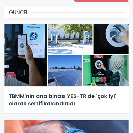
GÜNCEL
TBMM'nin ana binası YES-TR'de 'çok iyi'
olarak sertifikalandırıldı