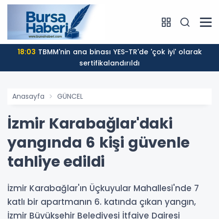
18:03
TBMM'nin ana binası YES-TR'de 'çok iyi' olarak
sertifikalandırıldı
Anasayfa
GÜNCEL
İzmir Karabağlar'daki
yangında 6 kişi güvenle
tahliye edildi
İzmir Karabağlar'ın Üçkuyular Mahallesi'nde 7
katlı bir apartmanın 6. katında çıkan yangın,
İzmir Büyükşehir Belediyesi İtfaiye Dairesi