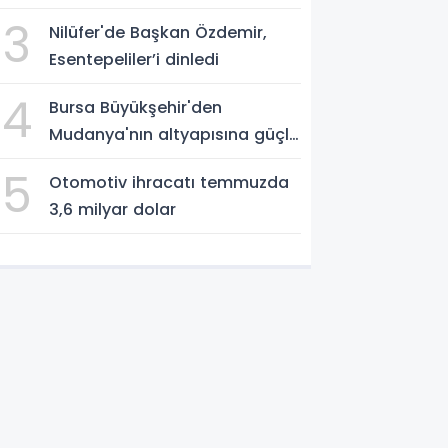
3
Nilüfer'de Başkan Özdemir,
Esentepeliler’i dinledi
4
Bursa Büyükşehir'den
Mudanya'nın altyapısına güçlü
yatırım
5
Otomotiv ihracatı temmuzda
3,6 milyar dolar