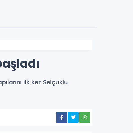
başladı
larını ilk kez Selçuklu