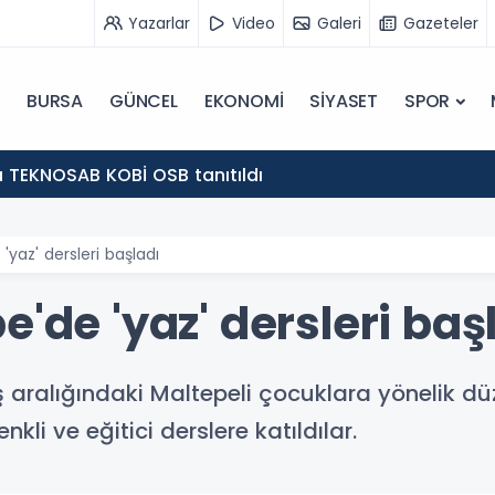
Yazarlar
Video
Galeri
Gazeteler
BURSA
GÜNCEL
EKONOMİ
SİYASET
SPOR
 TEKNOSAB KOBİ OSB tanıtıldı
'yaz' dersleri başladı
e'de 'yaz' dersleri baş
 aralığındaki Maltepeli çocuklara yönelik dü
kli ve eğitici derslere katıldılar.