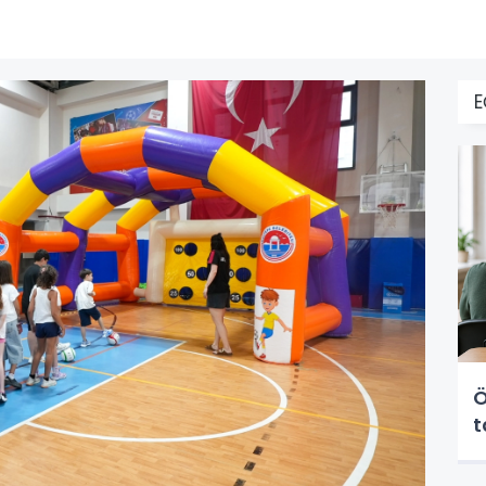
E
Ö
t