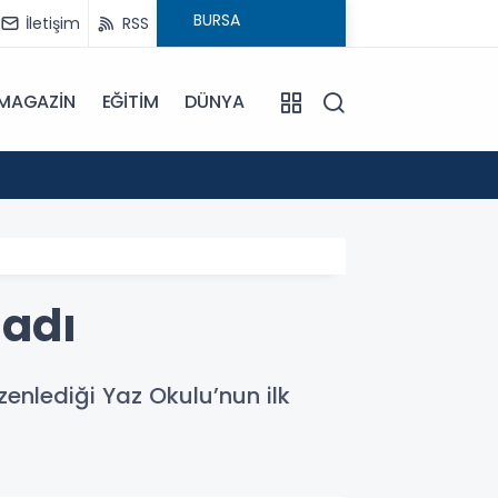
İletişim
RSS
MAGAZİN
EĞİTİM
DÜNYA
16:00
Bursa'
ladı
zenlediği Yaz Okulu’nun ilk