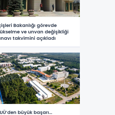
çişleri Bakanlığı görevde
ükselme ve unvan değişikliği
ınavı takvimini açıkladı
UÜ’den büyük başarı...