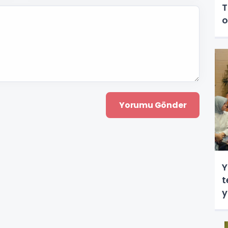
T
o
Y
t
y