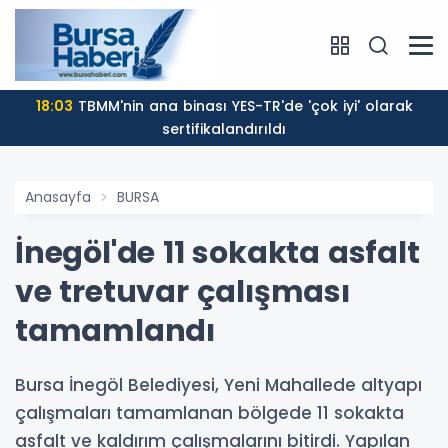
18:03
TBMM'nin ana binası YES-TR'de 'çok iyi' olarak
sertifikalandırıldı
Anasayfa
BURSA
İnegöl'de 11 sokakta asfalt
ve tretuvar çalışması
tamamlandı
Bursa İnegöl Belediyesi, Yeni Mahallede altyapı
çalışmaları tamamlanan bölgede 11 sokakta
asfalt ve kaldırım çalışmalarını bitirdi. Yapılan