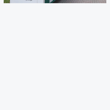
Çevreyi korumayı ve gelecek nesillere daha
yaşanabilir bir dünya bırakmayı öncelikli
hedefleri arasında gören Osmangazi
Belediyesi, hayata geçirdiği çevre odaklı
projelerle sürdürülebilir yaşam konusunda
örnek olmaya devam ediyor. Yalnızca
bugünün ihtiyaçlarını değil, yarının çevre
politikalarını da düşünerek hareket eden
Osmangazi Belediyesi tarafından ilçenin 14
farklı noktasına yerleştirilen mobil atık getirme
merkezleri, vatandaşların geri dönüşüme kolay