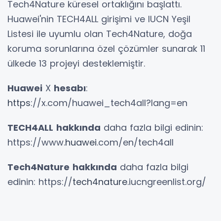
Tech4Nature küresel ortaklığını başlattı.
Huawei'nin TECH4ALL girişimi ve IUCN Yeşil
Listesi ile uyumlu olan Tech4Nature, doğa
koruma sorunlarına özel çözümler sunarak 11
ülkede 13 projeyi desteklemiştir.
Huawei
X
hesabı
:
https
://x.com/huawei_tech4all?lang=en
TECH4ALL
hakkında
daha fazla bilgi edinin:
https://www.
huawei
.com/en/tech4all
Tech4Nature
hakkında
daha fazla bilgi
edinin: https://
tech4nature
.iucngreenlist.org/