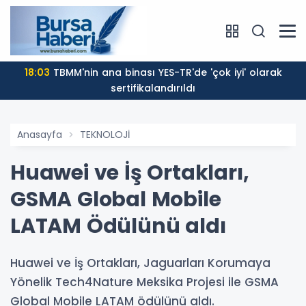
18:03
TBMM'nin ana binası YES-TR'de 'çok iyi' olarak
sertifikalandırıldı
Anasayfa
TEKNOLOJİ
Huawei ve İş Ortakları,
GSMA Global Mobile
LATAM Ödülünü aldı
Huawei ve İş Ortakları, Jaguarları Korumaya
Yönelik Tech4Nature Meksika Projesi ile GSMA
Global Mobile LATAM ödülünü aldı.