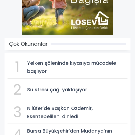
Çok Okunanlar
1
Yelken şöleninde kıyasıya mücadele
başlıyor
2
Su stresi çağı yaklaşıyor!
3
Nilüfer'de Başkan Özdemir,
Esentepeliler’i dinledi
4
Bursa Büyükşehir'den Mudanya'nın