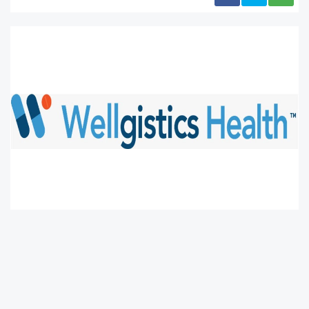
Sağlık teknolojileri ve ilaç dağıtımı alanında
lider bir şirket olan Wellgistics Health, Inc.
(NASDAQ:WGRX) ("Wellgistics" veya "Şirket"),