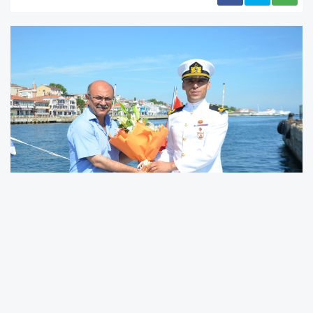
Sahil Güvenlik Komutanlığı’nın 44. kuruluş yıl
dönümü dolayısıyla Mudanya İskelesi'nde
ziyarete açılan TCSG-25 botunu ziyaret eden