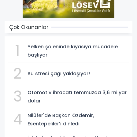
Çok Okunanlar
1
Yelken şöleninde kıyasıya mücadele
başlıyor
2
Su stresi çağı yaklaşıyor!
3
Otomotiv ihracatı temmuzda 3,6 milyar
dolar
4
Nilüfer'de Başkan Özdemir,
Esentepeliler’i dinledi