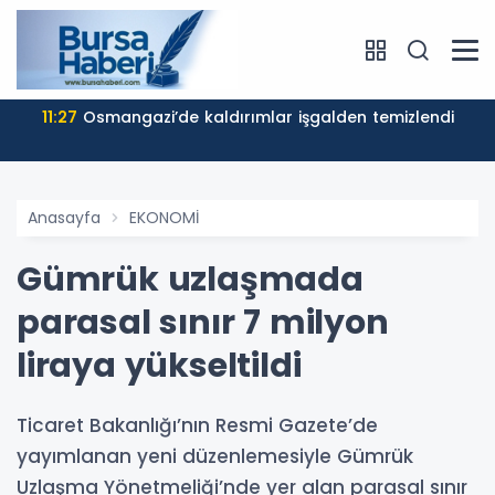
10:09
Tasfiye ihalelerine rekor ilgi
Anasayfa
EKONOMİ
Gümrük uzlaşmada
parasal sınır 7 milyon
liraya yükseltildi
Ticaret Bakanlığı’nın Resmi Gazete’de
yayımlanan yeni düzenlemesiyle Gümrük
Uzlaşma Yönetmeliği’nde yer alan parasal sınır